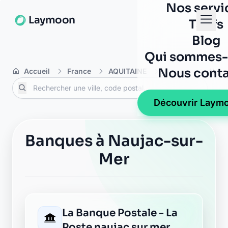
Nos servi
Laymoon
Tarifs
Blog
Qui sommes-
Nous conta
Accueil
France
AQUITAINE
Gironde
Nauj
Découvrir Laym
Banques à Naujac-sur-
Mer
La Banque Postale - La
Poste naujac sur mer