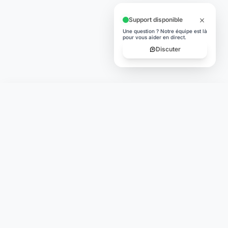
Support disponible
Une question ? Notre équipe est là
pour vous aider en direct.
Discuter
Laymoon
Changer le monde,
compte.
changer de
L'humain au cœur de chaque transaction. Une fintech
conçue pour votre tranquillité d'esprit et vos valeurs.
NAVIGATION