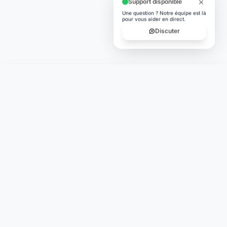
Support disponible
Une question ? Notre équipe est là
pour vous aider en direct.
Discuter
Laymoon
Changer le monde,
compte.
changer de
L'humain au cœur de chaque transaction. Une fintech
conçue pour votre tranquillité d'esprit et vos valeurs.
NAVIGATION
Nos services