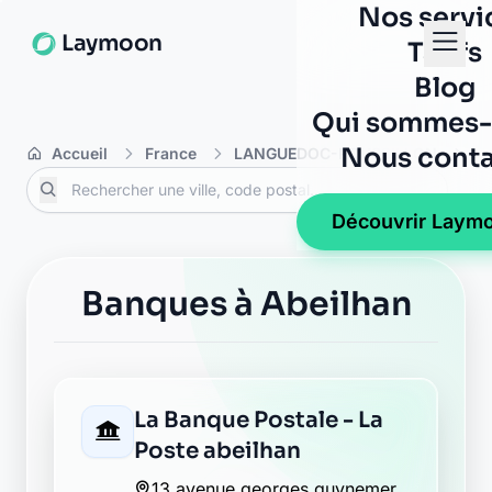
Nos servi
Laymoon
Tarifs
Blog
Qui sommes-
Nous conta
Accueil
France
LANGUEDOC-ROUSSILLON
Hé
Découvrir Laym
Banques à Abeilhan
La Banque Postale - La
Poste abeilhan
13 avenue georges guynemer