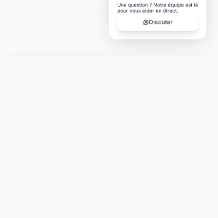
Une question ? Notre équipe est là
pour vous aider en direct.
Discuter
Laymoon
Changer le monde,
compte.
changer de
L'humain au cœur de chaque transaction. Une fintech
conçue pour votre tranquillité d'esprit et vos valeurs.
NAVIGATION
Nos services
Tarifs