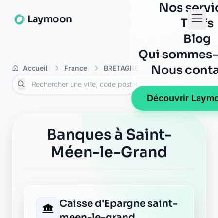
Nos servi
Laymoon
Tarifs
Blog
Qui sommes-
Nous conta
Accueil
France
BRETAGNE
Ille-et-Vilaine
Découvrir Laym
Banques à Saint-
Méen-le-Grand
Caisse d'Epargne saint-
meen-le-grand