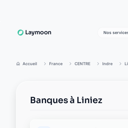
Laymoon
Nos service
Accueil
France
CENTRE
Indre
L
Banques à Liniez
Banque Populaire vatan
14, pl de la république
36150 vatan