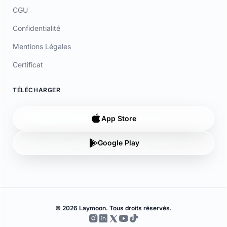
© 2026 Laymoon. Tous droits réservés.
Laymoon n’est pas une banque ! Laymoon est une marque déposée
par ADL CAPITAL, dont le siège social est situé au 34 Avenue des
Champs-Élysées, 75008 Paris, France. Société immatriculée en
France sous le numéro RCS 89769016000014. ADL Capital est
enregistrée à l'ORIAS (www.orias.fr) sous le numéro 26006190 en
qualité de mandataire non-exclusif en opérations de banque et en
services de paiement (MOBSP), mandataire d'Olky Payment Service
Provider SA. Les services de paiement sont fournis par Olky Payment
Service Provider SA, établissement de paiement agréé au
Luxembourg par le Ministère des Finances (n° 47/13) et supervisé par
la CSSF (n° Z00000006). Siège social : 1, Op de Leemen, L-5846
Fentange, Luxembourg. Succursale en France : 64 rue Anatole France
92300 Levallois-Perret (SIRET 79311532000061). Les cartes sont
émises par Olky Payment Service Provider SA, en vertu d’une licence
accordée par Mastercard International Inc. Mastercard est une