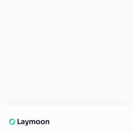
Laymoon
Changer le monde,
compte.
changer de
L'humain au cœur de chaque transaction. Une fintech
Support disponible
conçue pour votre tranquillité d'esprit et vos valeurs.
Une question ? Notre équipe est là
pour vous aider en direct.
Discuter
NAVIGATION
Nos services
Tarifs
Contact