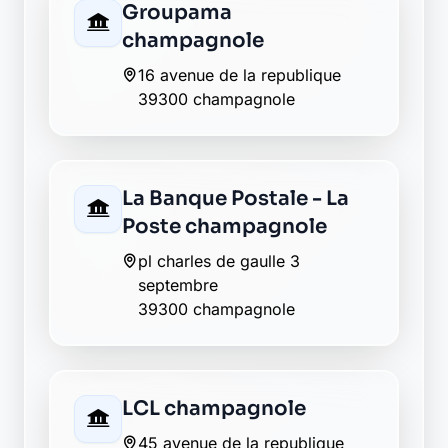
La Banque Postale - La
Poste pont du navoy
5 rue du vieux pont
39300 pont du navoy
La Banque Postale - La
Poste sirod
6 rue de la vallee
39300 sirod
Crédit Agricole vers-en-
montagne