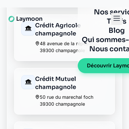
La Banque Postale - La
Poste montrond
rue croix neuves
39300 montrond
Crédit Agricole pont-
du-navoy
2 rue des echaillons
39300 pont-du-navoy