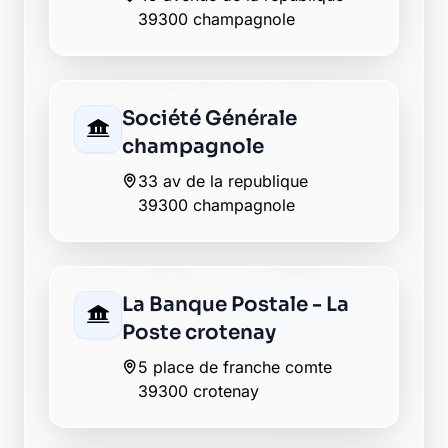
24 place du chalet
39300 vers-en-montagne
Envie de changer pour une
banque plus transparente ?
Découvrez Laymoon, la finance éthique
et responsable, sans frais cachés.
Découvrir Laymoon
Retour au département Jura