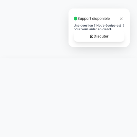
Support disponible
Une question ? Notre équipe est là
pour vous aider en direct.
Discuter
Laymoon
Changer le monde,
compte.
changer de
L'humain au cœur de chaque transaction. Une fintech
conçue pour votre tranquillité d'esprit et vos valeurs.
NAVIGATION