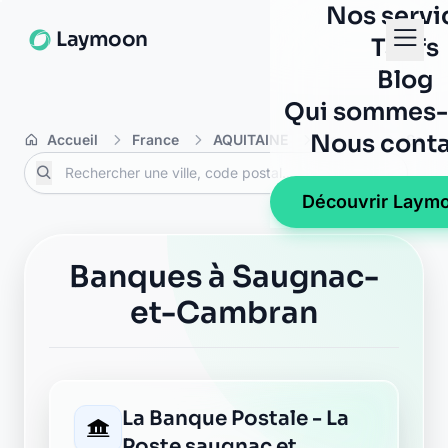
Nos servi
Laymoon
Tarifs
Blog
Qui sommes-
Nous conta
Accueil
France
AQUITAINE
Landes
Saugn
Découvrir Laym
Banques à Saugnac-
et-Cambran
La Banque Postale - La
Poste saugnac et