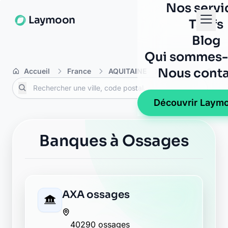
Nos servi
Laymoon
Tarifs
Blog
Qui sommes-
Nous conta
Accueil
France
AQUITAINE
Landes
Ossa
Découvrir Laym
Banques à Ossages
AXA ossages
40290 ossages