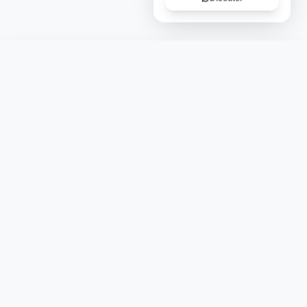
Laymoon
Changer le monde,
compte.
changer de
L'humain au cœur de chaque transaction. Une fintech
conçue pour votre tranquillité d'esprit et vos valeurs.
NAVIGATION
Nos services
Tarifs
Contact
Blog
Lexique
Carte des banques