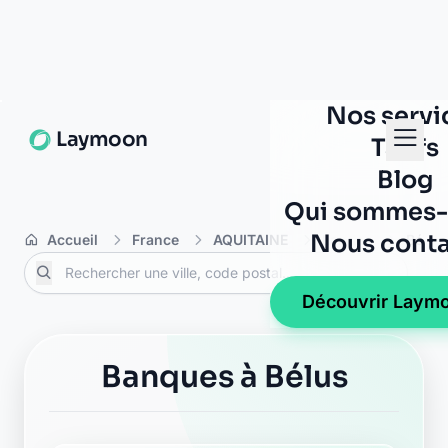
Nos servi
Laymoon
Tarifs
Blog
Qui sommes-
Nous conta
Accueil
France
AQUITAINE
Landes
Bélus
Découvrir Laym
Banques à Bélus
La Banque Postale - La
Poste cagnotte
47 route de dax