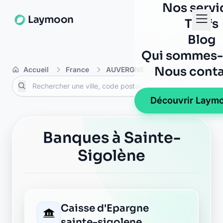
Nos servi
Laymoon
Tarifs
Blog
Qui sommes-
Nous conta
Accueil
France
AUVERGNE
Haute-Loire
S
Découvrir Laym
Banques à Sainte-
Sigolène
Caisse d'Epargne
sainte-sigolene