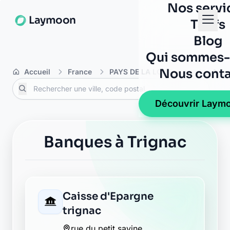
Nos servi
Laymoon
Tarifs
Blog
Qui sommes-
Nous conta
Accueil
France
PAYS DE LA LOIRE
Loire-Atla
Découvrir Laym
Banques à Trignac
Caisse d'Epargne
trignac
rue du petit savine