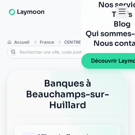
Nos servi
Laymoon
Tarifs
Blog
Qui sommes-
Nous conta
Accueil
France
CENTRE
Loiret
Beauchamp
Découvrir Laym
Banques à
Beauchamps-sur-
Huillard