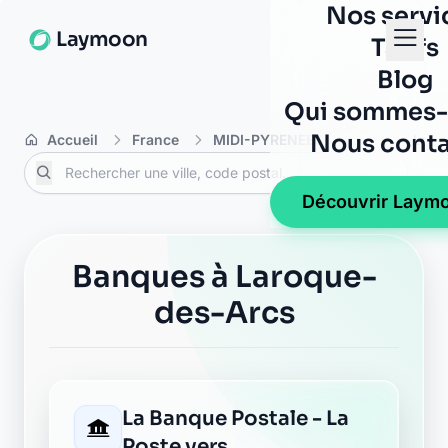
Nos servi
Laymoon
Tarifs
Blog
Qui sommes-
Nous conta
Accueil
France
MIDI-PYRENEES
Lot
Laro
Découvrir Laym
Banques à Laroque-
des-Arcs
La Banque Postale - La
Poste vers