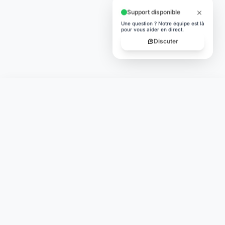
Support disponible
Une question ? Notre équipe est là
pour vous aider en direct.
Discuter
Laymoon
Changer le monde,
compte.
changer de
L'humain au cœur de chaque transaction. Une fintech
conçue pour votre tranquillité d'esprit et vos valeurs.
NAVIGATION
Nos services