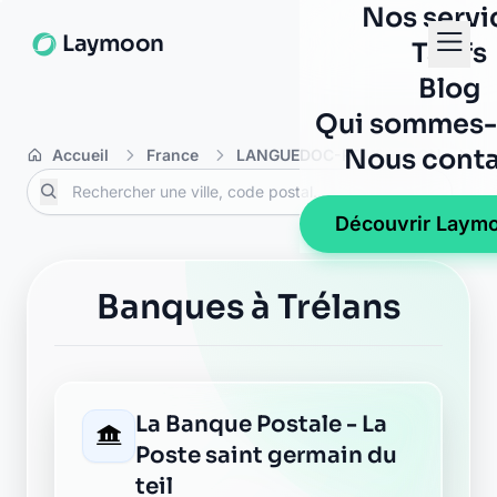
Nos servi
Laymoon
Tarifs
Blog
Qui sommes-
Nous conta
Accueil
France
LANGUEDOC-ROUSSILLON
Lo
Découvrir Laym
Banques à Trélans
La Banque Postale - La
Poste saint germain du
teil