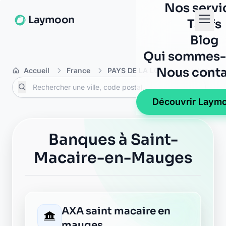
Nos servi
Laymoon
Tarifs
Blog
Qui sommes-
Nous conta
Accueil
France
PAYS DE LA LOIRE
Maine-et-L
Découvrir Laym
Banques à Saint-
Macaire-en-Mauges
AXA saint macaire en
mauges