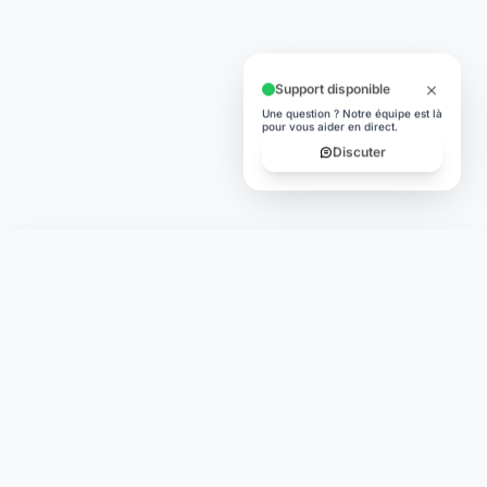
Support disponible
Une question ? Notre équipe est là
pour vous aider en direct.
Discuter
Laymoon
Changer le monde,
compte.
changer de
L'humain au cœur de chaque transaction. Une fintech
conçue pour votre tranquillité d'esprit et vos valeurs.