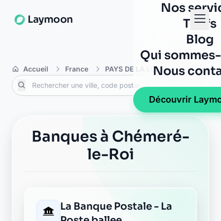
Nos servi
Laymoon
Tarifs
Blog
Qui sommes-
Nous conta
Accueil
France
PAYS DE LA LOIRE
Mayenne
Découvrir Laym
Banques à Chémeré-
le-Roi
La Banque Postale - La
Poste ballee