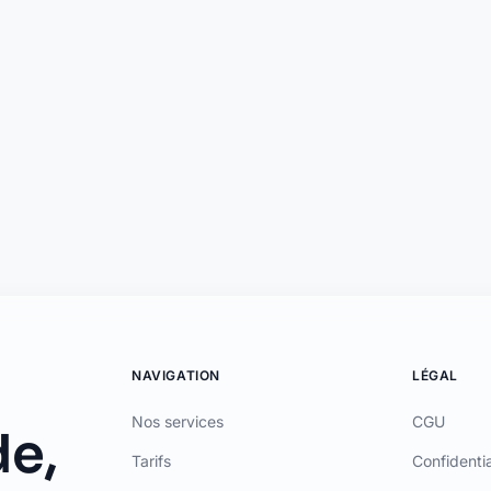
NAVIGATION
LÉGAL
Nos services
CGU
e,
Tarifs
Confidentia
e.
Contact
Mentions L
Blog
Certificat