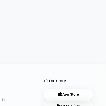
Support disponible
Une question ? Notre équipe est là
pour vous aider en direct.
Discuter
TÉLÉCHARGER
App Store
lité
Google Play
égales