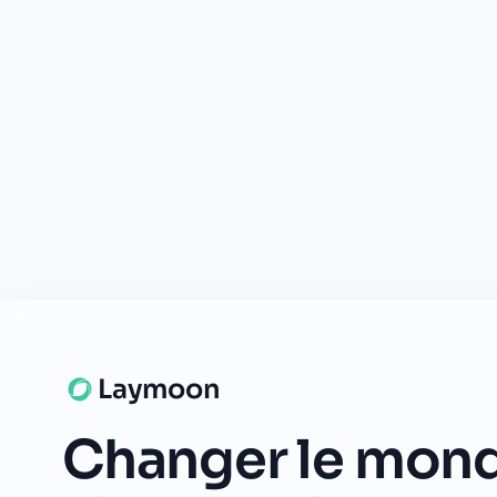
Laymoon
Changer le mond
compt
changer de
L'humain au cœur de chaque transaction. Une fintech