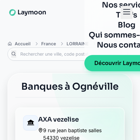
Nos servi
Laymoon
Tarifs
Blog
Qui sommes-
Nous conta
Accueil
France
LORRAINE
Meurthe-et-Mosel
Découvrir Laym
Banques à Ognéville
AXA vezelise
9 rue jean baptiste salles
54330 vezelise