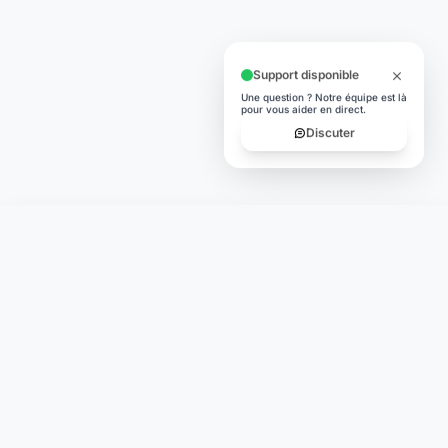
Support disponible
Une question ? Notre équipe est là
pour vous aider en direct.
Discuter
Laymoon
Changer le monde,
compte.
changer de
L'humain au cœur de chaque transaction. Une fintech
conçue pour votre tranquillité d'esprit et vos valeurs.