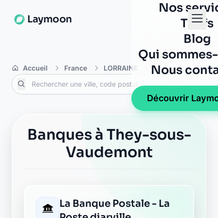
Nos servi
Laymoon
Tarifs
Blog
Qui sommes-
Nous conta
Accueil
France
LORRAINE
Meurthe-et-Mosel
Découvrir Laym
Banques à They-sous-
Vaudemont
La Banque Postale - La
Poste diarville