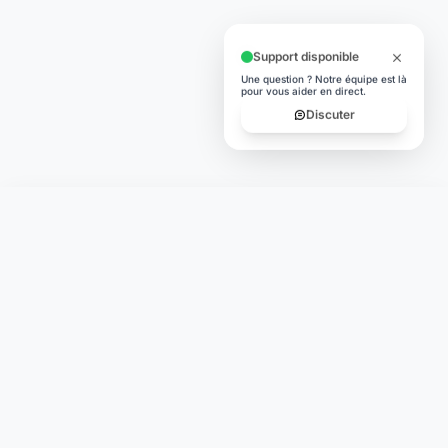
Support disponible
Une question ? Notre équipe est là
pour vous aider en direct.
Discuter
Laymoon
Changer le monde,
compte.
changer de
L'humain au cœur de chaque transaction. Une fintech
conçue pour votre tranquillité d'esprit et vos valeurs.
NAVIGATION