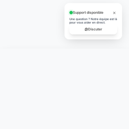
Support disponible
Une question ? Notre équipe est là
pour vous aider en direct.
Discuter
Laymoon
Changer le monde,
compte.
changer de
L'humain au cœur de chaque transaction. Une fintech
conçue pour votre tranquillité d'esprit et vos valeurs.
NAVIGATION