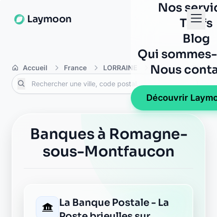
Nos servi
Laymoon
Tarifs
Blog
Qui sommes-
Nous conta
Accueil
France
LORRAINE
Meuse
Romag
Découvrir Laym
Banques à Romagne-
sous-Montfaucon
La Banque Postale - La
Poste brieulles sur