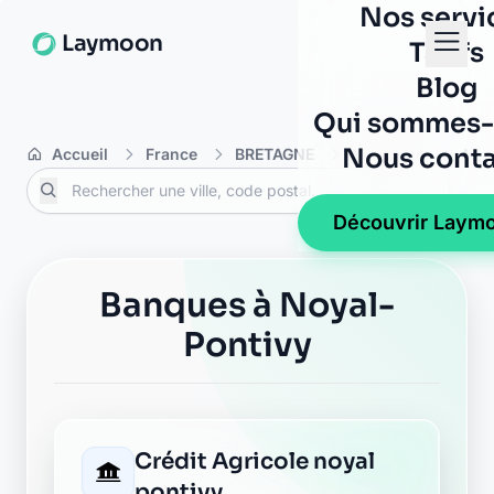
Nos servi
Laymoon
Tarifs
Blog
Qui sommes-
Nous conta
Accueil
France
BRETAGNE
Morbihan
Noy
Découvrir Laym
Banques à Noyal-
Pontivy
Crédit Agricole noyal
pontivy