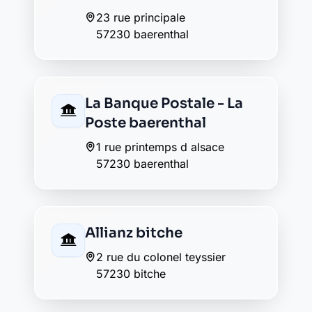
57230 bitche
Crédit Agricole bitche
26 rue de sarreguemines
57230 bitche
Crédit Mutuel bitche
58 rue du marechal foch
57230 bitche
Groupama bitche