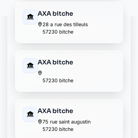
9 rue teyssier
57230 bitche
La Banque Postale - La
Poste bitche
28 rue des tilleuls
57230 bitche
Société Générale bitche
44 rue marechal foch
57230 bitche