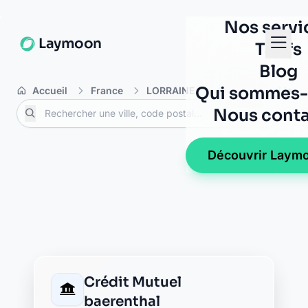
Banque Populaire bitche
17, rue du maréchal foch
57230 bitche
Caisse d'Epargne bitche
54, rue du marechal foch
57230 bitche
CIC bitche
18 rue de sarreguemines