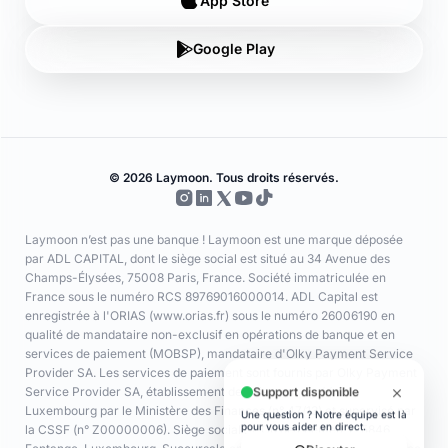
© 2026 Laymoon. Tous droits réservés.
Laymoon n’est pas une banque ! Laymoon est une marque déposée
par ADL CAPITAL, dont le siège social est situé au 34 Avenue des
Champs-Élysées, 75008 Paris, France. Société immatriculée en
France sous le numéro RCS 89769016000014. ADL Capital est
enregistrée à l'ORIAS (www.orias.fr) sous le numéro 26006190 en
qualité de mandataire non-exclusif en opérations de banque et en
services de paiement (MOBSP), mandataire d'Olky Payment Service
Provider SA. Les services de paiement sont fournis par Olky Payment
Service Provider SA, établissement de paiement agréé au
Luxembourg par le Ministère des Finances (n° 47/13) et supervisé par
la CSSF (n° Z00000006). Siège social : 1, Op de Leemen, L-5846
Fentange, Luxembourg. Succursale en France : 64 rue Anatole France
92300 Levallois-Perret (SIRET 79311532000061). Les cartes sont
émises par Olky Payment Service Provider SA, en vertu d’une licence