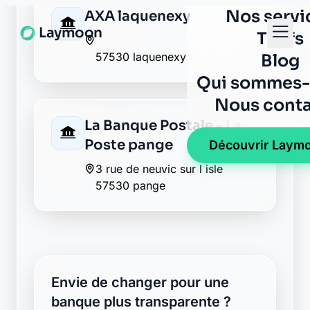
57530 laquenexy
La Banque Postale - La
Poste pange
3 rue de neuvic sur l isle
57530 pange
Envie de changer pour une
banque plus transparente ?
Découvrez Laymoon, la finance éthique
et responsable, sans frais cachés.