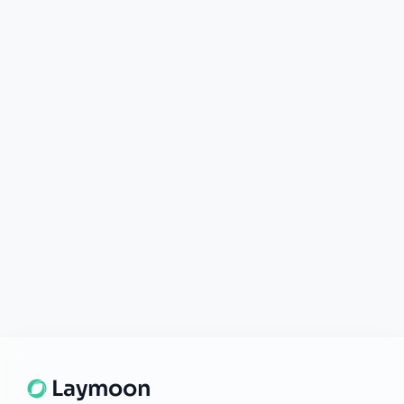
Support disponible
Une question ? Notre équipe est là
pour vous aider en direct.
Discuter
Laymoon
Changer le monde,