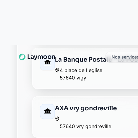
La Banque Postale - La Pos
4 place de l eglise
57640 vigy
AXA vry gondreville
57640 vry gondreville