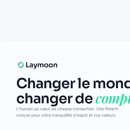
Laymoon
Changer le mond
compt
changer de
L'humain au cœur de chaque transaction. Une fintech
conçue pour votre tranquillité d'esprit et vos valeurs.