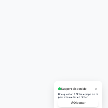
TÉLÉCHARGER
App Store
lité
Google Play
égales