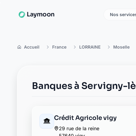
La Banque Postale - La Pos
4 place de l eglise
57640 vigy
AXA vry gondreville
57640 vry gondreville