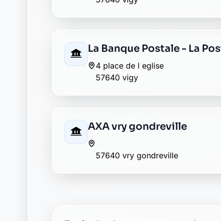
Envie de changer pour une banqu
Découvrez Laymoon, la finance éthique et
Retour au département Moselle