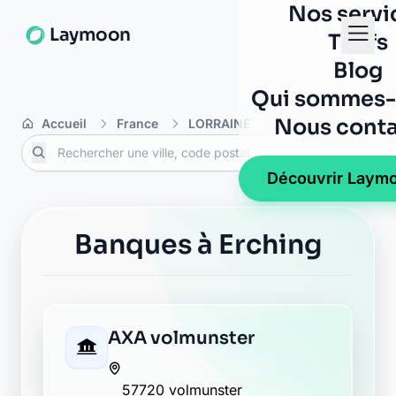
Nos servi
Laymoon
Tarifs
Blog
Qui sommes-
Nous conta
Accueil
France
LORRAINE
Moselle
Erchi
Découvrir Laym
Banques à Erching
AXA volmunster
57720 volmunster