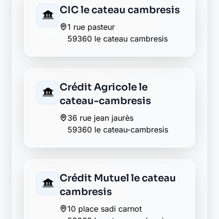
2 rue du moulin
59360 saint souplet
Envie de changer pour une
banque plus transparente ?
Découvrez Laymoon, la finance éthique
et responsable, sans frais cachés.
Découvrir Laymoon
Retour au département Nord