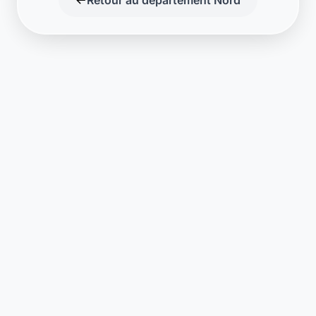
Support disponible
Une question ? Notre équipe est là
pour vous aider en direct.
Discuter
Laymoon
Changer le monde,
compte.
changer de
L'humain au cœur de chaque transaction. Une fintech
conçue pour votre tranquillité d'esprit et vos valeurs.
NAVIGATION
Nos services