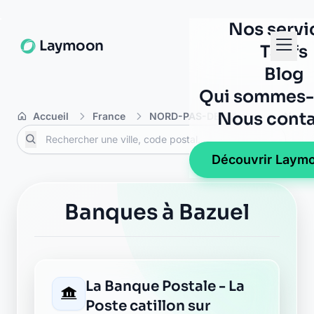
11 place du general de gaulle
59360 le cateau cambresis
AXA le cateau cambresis
6 rue charles seydoux
59360 le cateau cambresis
AXA le cateau cambresis
1 rue charles seydoux
59360 le cateau cambresis
CIC le cateau cambresis