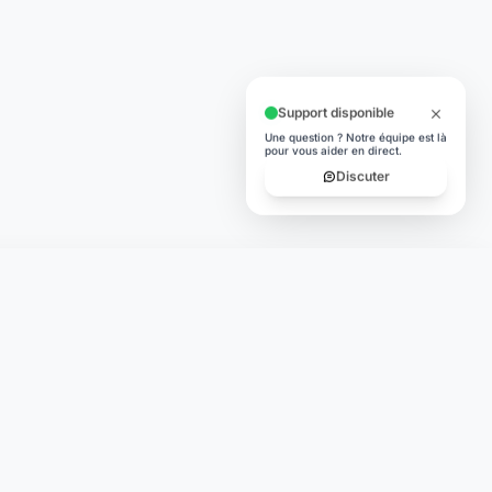
Support disponible
Une question ? Notre équipe est là
pour vous aider en direct.
Discuter
TÉLÉCHARGER
App Store
lité
Google Play
égales