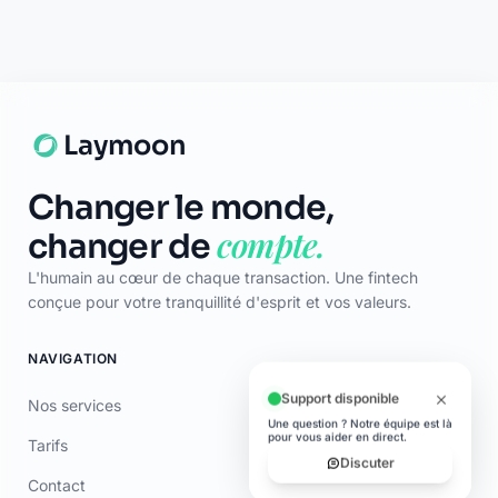
© 2026 Laymoon. Tous droits réservés.
Laymoon n’est pas une banque ! Laymoon est une marque déposée
par ADL CAPITAL, dont le siège social est situé au 34 Avenue des
Champs-Élysées, 75008 Paris, France. Société immatriculée en
France sous le numéro RCS 89769016000014. ADL Capital est
enregistrée à l'ORIAS (www.orias.fr) sous le numéro 26006190 en
qualité de mandataire non-exclusif en opérations de banque et en
services de paiement (MOBSP), mandataire d'Olky Payment Service
Provider SA. Les services de paiement sont fournis par Olky Payment
Service Provider SA, établissement de paiement agréé au
Luxembourg par le Ministère des Finances (n° 47/13) et supervisé par
la CSSF (n° Z00000006). Siège social : 1, Op de Leemen, L-5846
Fentange, Luxembourg. Succursale en France : 64 rue Anatole France
92300 Levallois-Perret (SIRET 79311532000061). Les cartes sont
émises par Olky Payment Service Provider SA, en vertu d’une licence
accordée par Mastercard International Inc. Mastercard est une
marque déposée, et le logo à cercles est une marque commerciale de