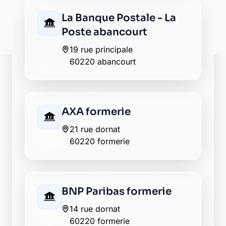
1 rue du chateau
60220 formerie
La Banque Postale - La
Poste moliens
1 rue de picardie
60220 moliens
Crédit Agricole mouy
14 place cantrel
60220 mouy