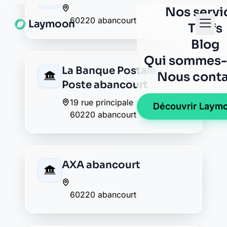
Caisse d'Epargne
formerie
5 rue albert 1er
60220 formerie
Crédit Agricole formerie
13 rue albert 1er
60220 formerie
La Banque Postale - La
Poste formerie