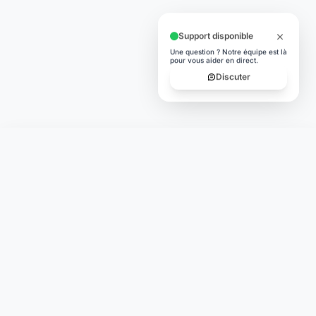
Support disponible
Une question ? Notre équipe est là
pour vous aider en direct.
Discuter
Laymoon
Changer le monde,
compte.
changer de
L'humain au cœur de chaque transaction. Une fintech
conçue pour votre tranquillité d'esprit et vos valeurs.
NAVIGATION