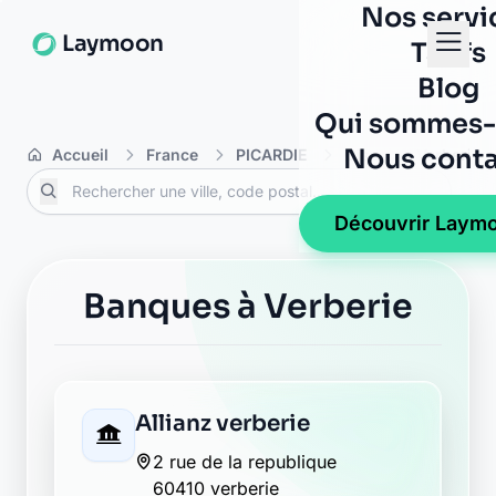
Nos servi
Laymoon
Tarifs
Blog
Qui sommes-
Nous conta
Accueil
France
PICARDIE
Oise
Verberie
Découvrir Laym
Banques à Verberie
Allianz verberie
2 rue de la republique
60410 verberie