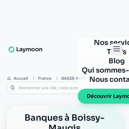
Nos servi
Laymoon
Tarifs
Blog
Qui sommes-
Nous conta
Accueil
France
BASSE-NORMANDIE
Orne
Découvrir Laym
Banques à Boissy-
Maugis
La Banque Postale - La
Poste verrieres