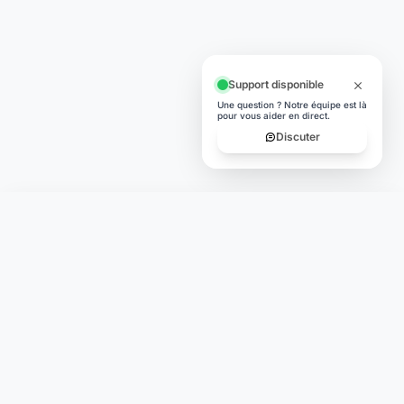
Discuter
Laymoon
Changer le monde,
compte.
changer de
L'humain au cœur de chaque transaction. Une fintech
conçue pour votre tranquillité d'esprit et vos valeurs.
NAVIGATION
Nos services
Tarifs
Contact