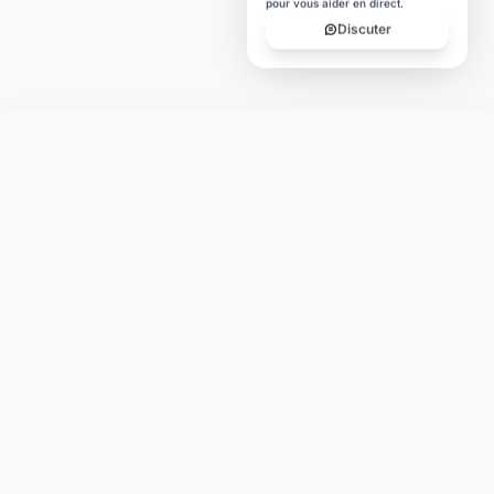
pour vous aider en direct.
Discuter
Laymoon
Changer le monde,
compte.
changer de
L'humain au cœur de chaque transaction. Une fintech
conçue pour votre tranquillité d'esprit et vos valeurs.
NAVIGATION
Nos services
Tarifs