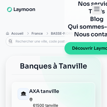
Nos servi
Laymoon
Tarifs
Blog
Qui sommes-
Nous conta
Accueil
France
BASSE-NORMANDIE
Orne
Découvrir Laym
Banques à Tanville
AXA tanville
61500 tanville