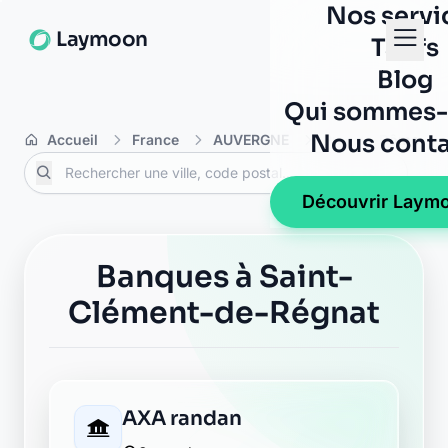
Nos servi
Laymoon
Tarifs
Blog
Qui sommes-
Nous conta
Accueil
France
AUVERGNE
Puy-de-Dôme
Découvrir Laym
Banques à Saint-
Clément-de-Régnat
AXA randan