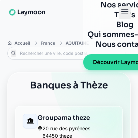
Nos servi
Laymoon
Tarifs
Blog
Qui sommes-
Nous conta
Accueil
France
AQUITAINE
Pyrénées-Atlanti
Découvrir Laym
Banques à Thèze
Groupama theze
20 rue des pyrénées
64450 theze