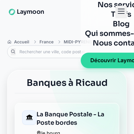
Nos servi
Laymoon
Tarifs
Blog
Qui sommes-
Nous conta
Accueil
France
MIDI-PYRENEES
Hautes-Pyré
Découvrir Laym
Banques à Ricaud
La Banque Postale - La
Poste bordes
le bourg