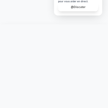
Une question ? Notre équipe est là
pour vous aider en direct.
Discuter
Laymoon
Changer le monde,
compte.
changer de
L'humain au cœur de chaque transaction. Une fintech
conçue pour votre tranquillité d'esprit et vos valeurs.
NAVIGATION
Nos services
Tarifs