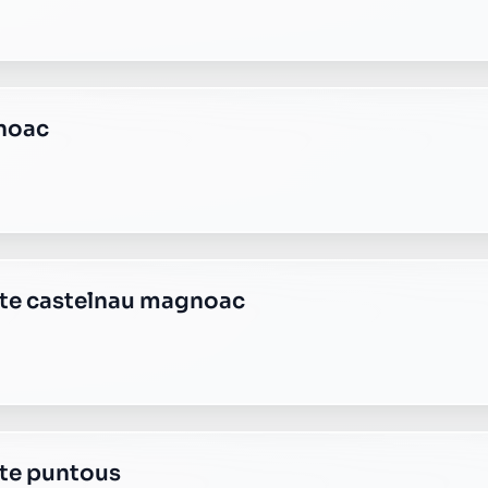
noac
ste castelnau magnoac
ste puntous