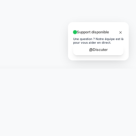
Support disponible
Une question ? Notre équipe est là
pour vous aider en direct.
Discuter
TÉLÉCHARGER
App Store
lité
Google Play
égales