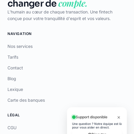
Google Play
© 2026 Laymoon. Tous droits réservés.
Laymoon n’est pas une banque ! Laymoon est une marque déposée
par ADL CAPITAL, dont le siège social est situé au 34 Avenue des
Champs-Élysées, 75008 Paris, France. Société immatriculée en
France sous le numéro RCS 89769016000014. ADL Capital est
enregistrée à l'ORIAS (www.orias.fr) sous le numéro 26006190 en
qualité de mandataire non-exclusif en opérations de banque et en
services de paiement (MOBSP), mandataire d'Olky Payment Service
Provider SA. Les services de paiement sont fournis par Olky Payment
Service Provider SA, établissement de paiement agréé au
Luxembourg par le Ministère des Finances (n° 47/13) et supervisé par
la CSSF (n° Z00000006). Siège social : 1, Op de Leemen, L-5846
Fentange, Luxembourg. Succursale en France : 64 rue Anatole France