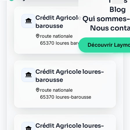
Poste loures barousse
36 rue nationale
65370 loures barousse
La Banque Postale - La
Poste salechan
place de la mairie
65370 salechan
La Banque Postale - La
Poste siradan
5 chemin hourcadon
65370 siradan