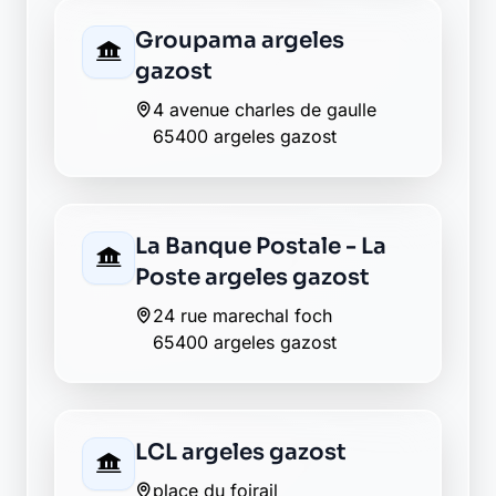
La Banque Postale - La
Poste saint savin
19 place du trey
65400 saint savin
AXA vier-bordes
65400 vier-bordes
La Banque Postale - La