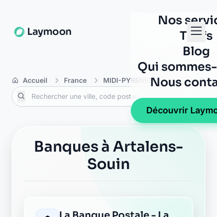
gazost
14 pl victoire
65400 argeles gazost
Crédit Agricole argeles
gazost
14 place victoire
65400 argeles gazost
Crédit Agricole argeles
gazost
14 pl victoire
65400 argeles gazost