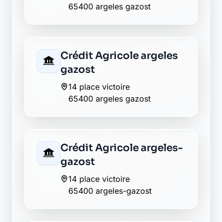
La Banque Postale - La
Poste arrens marsous
2 place de la mairie
65400 arrens marsous
La Banque Postale - La
Poste aucun
23 route d azun
65400 aucun
AXA gez argeles
65400 gez argeles