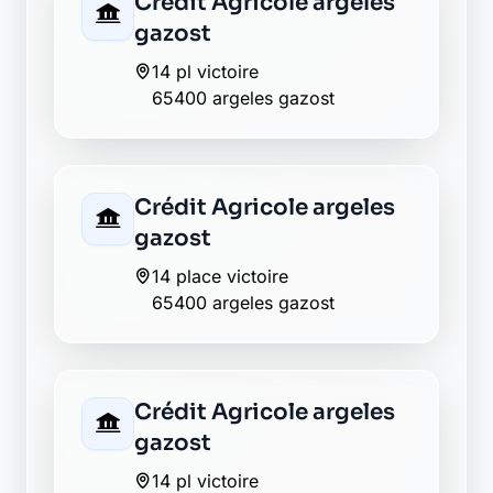
Société Générale
argeles-gazost
19 rue du bourg neuf
65400 argeles-gazost
La Banque Postale - La
Poste arras en lavedan
rue du val d azun
65400 arras en lavedan