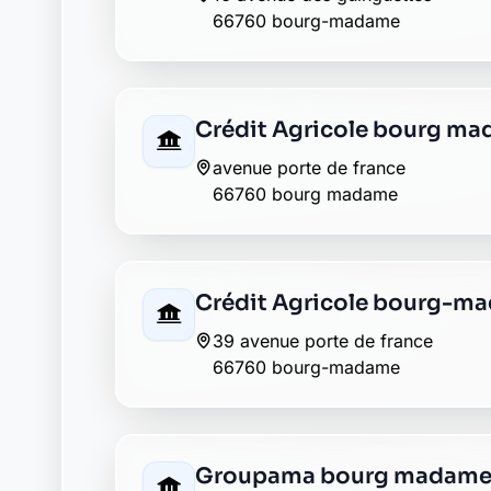
3 avenue des guinguettes
66760 bourg madame
Envie de changer pour une banqu
Découvrez Laymoon, la finance éthique et
Retour au département Pyrénées-Orien