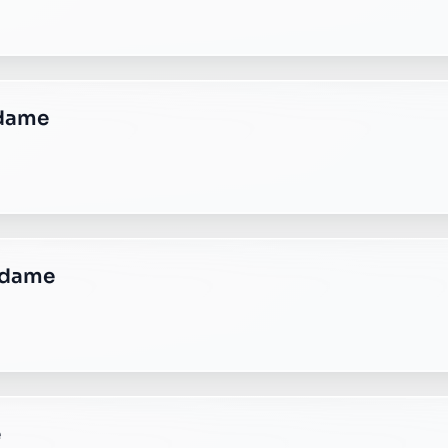
e plus transparente ?
 responsable, sans frais cachés.
tales