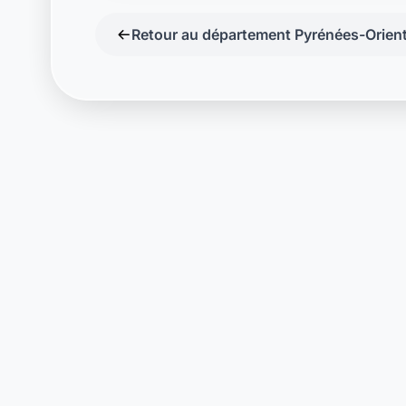
Laymoon
Changer le mond
compt
changer de
L'humain au cœur de chaque transaction. Une fintech