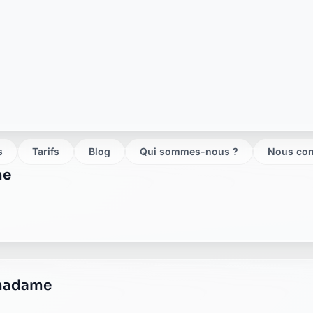
adame
e
oste bourg madame