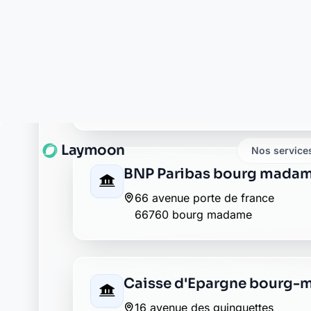
66760 bourg madame
Crédit Agricole bourg-m
39 avenue porte de france
66760 bourg-madame
Groupama bourg madam
10 avenue des guinguettes
66760 bourg madame
La Banque Postale - La P