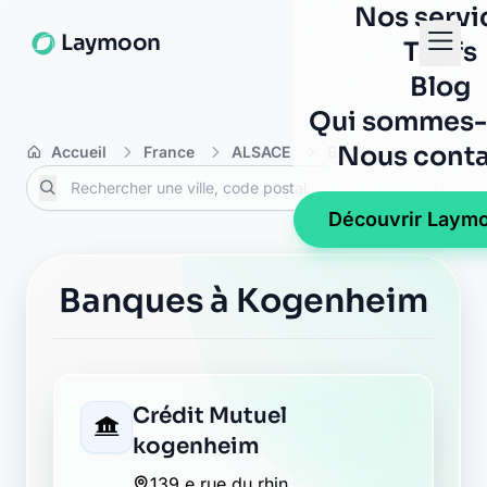
Nos servi
Laymoon
Tarifs
Blog
Qui sommes-
Nous conta
Accueil
France
ALSACE
Bas-Rhin
Kogen
Découvrir Laym
Banques à Kogenheim
Crédit Mutuel
kogenheim
139 e rue du rhin