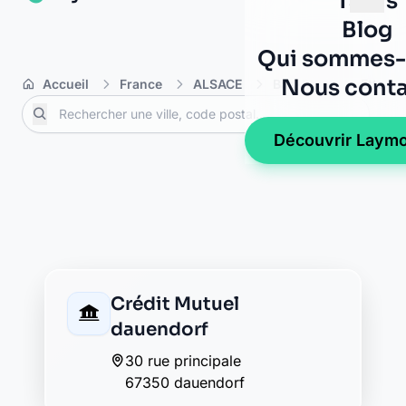
3 b rue de la gare
67350 pfaffenhoffen
Crédit Mutuel uhrwiller
53 rue principale
67350 uhrwiller
La Banque Postale - La
Poste uhrwiller
1 rue de la mairie
67350 uhrwiller