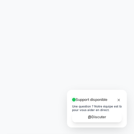
© 2026 Laymoon. Tous droits réservés.
Laymoon n’est pas une banque ! Laymoon est une marque déposée
par ADL CAPITAL, dont le siège social est situé au 34 Avenue des
Champs-Élysées, 75008 Paris, France. Société immatriculée en
France sous le numéro RCS 89769016000014. ADL Capital est
enregistrée à l'ORIAS (www.orias.fr) sous le numéro 26006190 en
qualité de mandataire non-exclusif en opérations de banque et en
services de paiement (MOBSP), mandataire d'Olky Payment Service
Provider SA. Les services de paiement sont fournis par Olky Payment
Service Provider SA, établissement de paiement agréé au
Luxembourg par le Ministère des Finances (n° 47/13) et supervisé par
la CSSF (n° Z00000006). Siège social : 1, Op de Leemen, L-5846
Fentange, Luxembourg. Succursale en France : 64 rue Anatole France
92300 Levallois-Perret (SIRET 79311532000061). Les cartes sont
émises par Olky Payment Service Provider SA, en vertu d’une licence
accordée par Mastercard International Inc. Mastercard est une