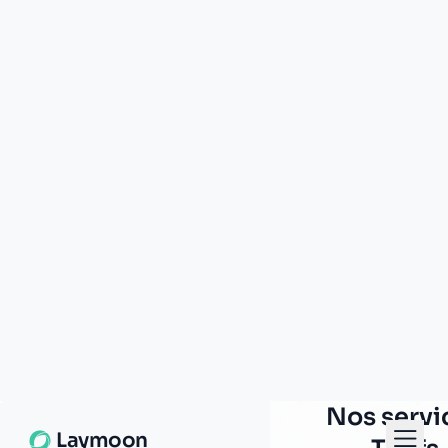
Caisse d'Epargne
pfaffenhoffen
7, rue de la gare
67350 pfaffenhoffen
Groupama
pfaffenhoffen
1 rue de saverne
67350 pfaffenhoffen
La Banque Postale - La
Poste pfaffenhoffen