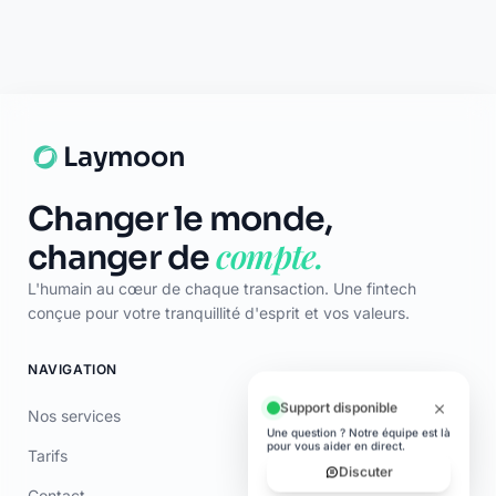
Google Play
© 2026 Laymoon. Tous droits réservés.
Laymoon n’est pas une banque ! Laymoon est une marque déposée
par ADL CAPITAL, dont le siège social est situé au 34 Avenue des
Champs-Élysées, 75008 Paris, France. Société immatriculée en
France sous le numéro RCS 89769016000014. ADL Capital est
enregistrée à l'ORIAS (www.orias.fr) sous le numéro 26006190 en
qualité de mandataire non-exclusif en opérations de banque et en
services de paiement (MOBSP), mandataire d'Olky Payment Service
Provider SA. Les services de paiement sont fournis par Olky Payment
Service Provider SA, établissement de paiement agréé au
Luxembourg par le Ministère des Finances (n° 47/13) et supervisé par
la CSSF (n° Z00000006). Siège social : 1, Op de Leemen, L-5846
Fentange, Luxembourg. Succursale en France : 64 rue Anatole France
92300 Levallois-Perret (SIRET 79311532000061). Les cartes sont