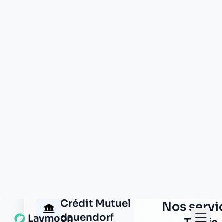
Caisse d'Epargne
pfaffenhoffen
7, rue de la gare
67350 pfaffenhoffen
Groupama
pfaffenhoffen
1 rue de saverne
67350 pfaffenhoffen