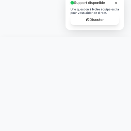
Support disponible
Une question ? Notre équipe est là
pour vous aider en direct.
Discuter
Laymoon
Changer le monde,
compte.
changer de
L'humain au cœur de chaque transaction. Une fintech
conçue pour votre tranquillité d'esprit et vos valeurs.
NAVIGATION
Nos services