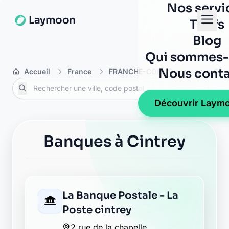
Nos servi
Laymoon
Tarifs
Blog
Qui sommes-
Nous conta
Accueil
France
FRANCHE-COMTE
Haute-Saô
Découvrir Laym
Banques à Cintrey
La Banque Postale - La
Poste cintrey
2 rue de la chapelle