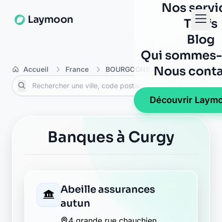
Nos servi
Laymoon
Tarifs
Blog
Qui sommes-
Nous conta
Accueil
France
BOURGOGNE
Saône-et-Loire
Découvrir Laym
Banques à Curgy
Abeille assurances
autun
4 grande rue chauchien