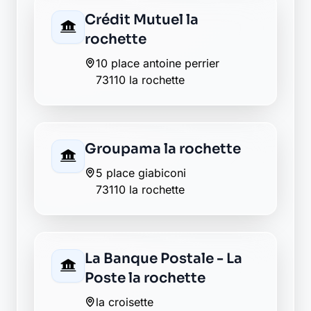
La Banque Postale - La
Poste la rochette
la croisette
73110 la rochette
Envie de changer pour une
banque plus transparente ?
Découvrez Laymoon, la finance éthique
et responsable, sans frais cachés.
Découvrir Laymoon