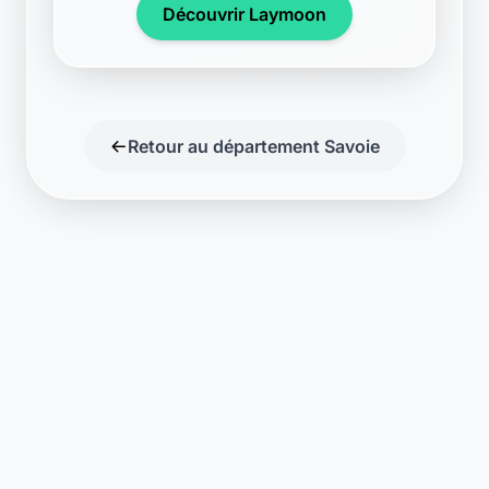
Support disponible
Une question ? Notre équipe est là
pour vous aider en direct.
Discuter
Laymoon
Changer le monde,
compte.
changer de