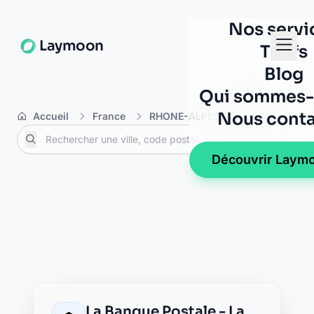
Groupama la rochette
5 place giabiconi
73110 la rochette
La Banque Postale - La
Poste la rochette
la croisette
73110 la rochette
AXA la rochette
73110 la rochette