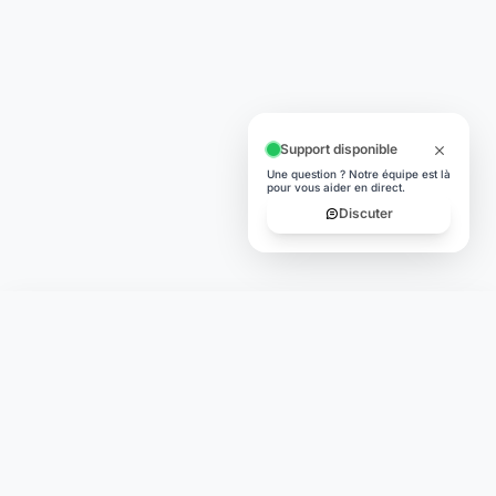
Support disponible
Une question ? Notre équipe est là
pour vous aider en direct.
Discuter
Laymoon
Changer le monde,
compte.
changer de
L'humain au cœur de chaque transaction. Une fintech