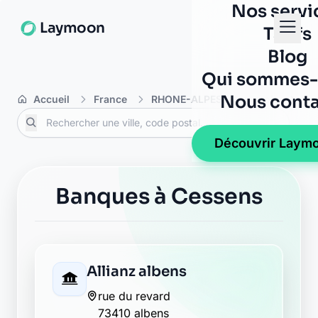
Nos servi
Laymoon
Tarifs
Blog
Qui sommes-
Nous conta
Accueil
France
RHONE-ALPES
Savoie
Ce
Découvrir Laym
Banques à Cessens
Allianz albens
rue du revard
73410 albens