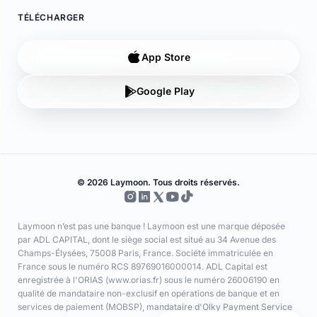
App Store
Google Play
© 2026 Laymoon. Tous droits réservés.
Laymoon n’est pas une banque ! Laymoon est une marque déposée
par ADL CAPITAL, dont le siège social est situé au 34 Avenue des
Champs-Élysées, 75008 Paris, France. Société immatriculée en
France sous le numéro RCS 89769016000014. ADL Capital est
enregistrée à l'ORIAS (www.orias.fr) sous le numéro 26006190 en
qualité de mandataire non-exclusif en opérations de banque et en
services de paiement (MOBSP), mandataire d'Olky Payment Service
Provider SA. Les services de paiement sont fournis par Olky Payment
Service Provider SA, établissement de paiement agréé au
Luxembourg par le Ministère des Finances (n° 47/13) et supervisé par