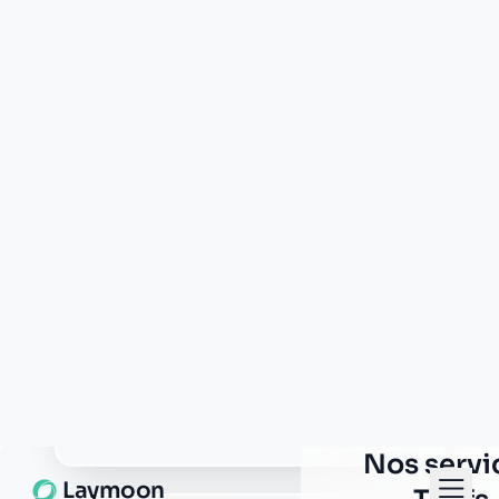
895 route d ecalles
76750 buchy
Caisse d'Epargne buchy
rue des ecoles
76750 buchy
Crédit Agricole buchy
118 route de forges
76750 buchy