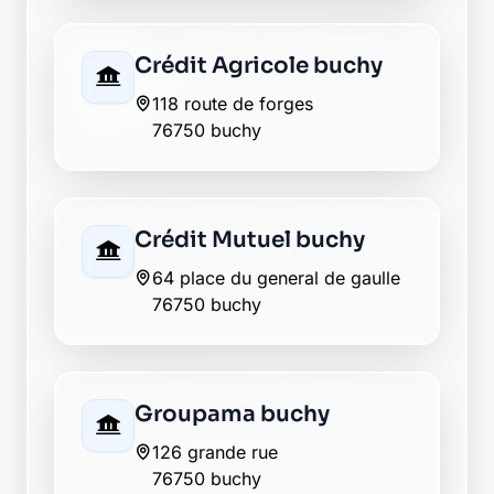
AXA morgny la
pommeraye
76750 morgny la pommeraye
Envie de changer pour une
banque plus transparente ?
Découvrez Laymoon, la finance éthique
et responsable, sans frais cachés.
Découvrir Laymoon