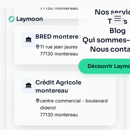
Caisse d'Epargne
montereau-fault-yonne
15, rue victor hugo
77130 montereau-fault-yonne
CIC montereau fault
yonne
1 avenue du marechal leclerc
77130 montereau fault yonne
Crédit Mutuel